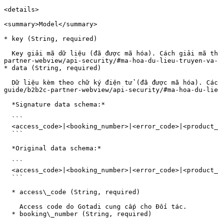
<details>

<summary>Model</summary>

* key (String, required)

  Key giải mã dữ liệu (đã được mã hóa). Cách giải mã tham khảo mục: [Mã hóa dữ liệu truyền và xác thực chữ ký điện tử](https://developer.gotadi.com/dev-guide/b2b2c-
partner-webview/api-security/#ma-hoa-du-lieu-truyen-va-
* data (String, required)

  Dữ liệu kèm theo chữ ký điện tử (đã được mã hóa). Cách giải mã tham khảo mục: [Mã hóa dữ liệu truyền và xác thực chữ ký điện tử](https://developer.gotadi.com/dev-
guide/b2b2c-partner-webview/api-security/#ma-hoa-du-lie
  *Signature data schema:*

  ```

  <access_code>|<booking_number>|<error_code>|<product_type>|<properties>|<return_url>|<total_amount>

  ```

  *Original data schema:*

  ```

  <access_code>|<booking_number>|<error_code>|<product_type>|<properties>|<return_url>|<signature>|<total_amount>

  ```

  * access\_code (String, required)

    Access code do Gotadi cung cấp cho Đối tác.

  * booking\_number (String, required)
