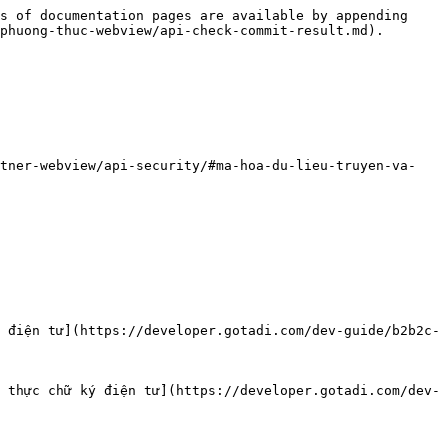
s of documentation pages are available by appending 
phuong-thuc-webview/api-check-commit-result.md).

rtner-webview/api-security/#ma-hoa-du-lieu-truyen-va-