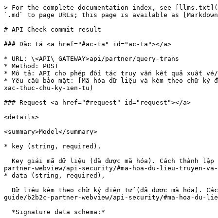
> For the complete documentation index, see [llms.txt](
`.md` to page URLs; this page is available as [Markdown
# API Check commit result

### Đặc tả <a href="#ac-ta" id="ac-ta"></a>

* URL: \<API\_GATEWAY>api/partner/query-trans

* Method: POST

* Mô tả: API cho phép đối tác truy vấn kết quả xuất vé/
* Yêu cầu bảo mật: [Mã hóa dữ liệu và kèm theo chữ ký đ
xac-thuc-chu-ky-ien-tu)

### Request <a href="#request" id="request"></a>

<details>

<summary>Model</summary>

* key (string, required),

  Key giải mã dữ liệu (đã được mã hóa). Cách thành lập tham khảo mục: [Mã hóa dữ liệu truyền và xác thực chữ ký điện tử](https://developer.gotadi.com/dev-guide/b2b2c-
partner-webview/api-security/#ma-hoa-du-lieu-truyen-va-
* data (string, required),

  Dữ liệu kèm theo chữ ký điện tử (đã được mã hóa). Cách thành lập tham khảo mục: [Mã hóa dữ liệu truyền và xác thực chữ ký điện tử](https://developer.gotadi.com/dev-
guide/b2b2c-partner-webview/api-security/#ma-hoa-du-lie
  *Signature data schema:*
