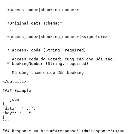
  ```

  <access_code>|<booking_number>

  ```

  *Original data schema:*

  ```

  <access_code>|<booking_number>|<signature>

  ```

  * access\_code (String, required)

    Access code do Gotadi cung cấp cho Đối tác.

  * bookingNumber (String, required)

    Mã dùng tham chiếu đến booking

</details>

#### Example

```json

{

"data": "...",

"key": "..."

}

```

### Response <a href="#response" id="response"></a>
