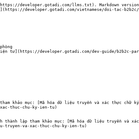
https://developer.gotadi.com/llms.txt). Markdown version
](https://developer.gotadi.com/vietnamese/doi-tac-b2b2c/
phòng

iện tử](https://developer.gotadi.com/dev-guide/b2b2c-pa
xac-thuc-chu-ky-ien-tu)

u-truyen-va-xac-thuc-chu-ky-ien-tu)
