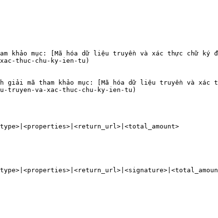
xac-thuc-chu-ky-ien-tu)

u-truyen-va-xac-thuc-chu-ky-ien-tu)
