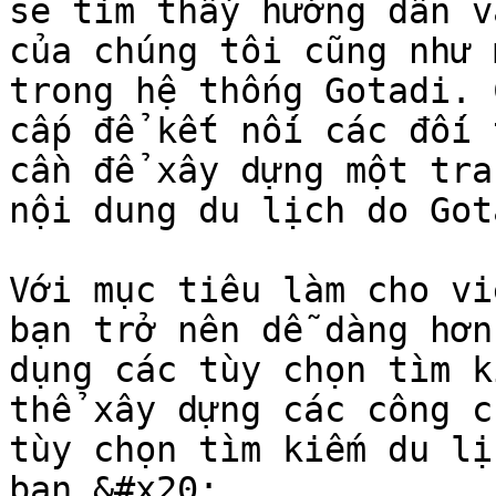
sẽ tìm thấy hướng dẫn v
của chúng tôi cũng như 
trong hệ thống Gotadi.​ 
cấp để kết nối các đối 
cần để xây dựng một tra
nội dung du lịch do Got
Với mục tiêu làm cho vi
bạn trở nên dễ dàng hơn
dụng các tùy chọn tìm k
thể xây dựng các công c
tùy chọn tìm kiếm du lị
bạn.&#x20;
