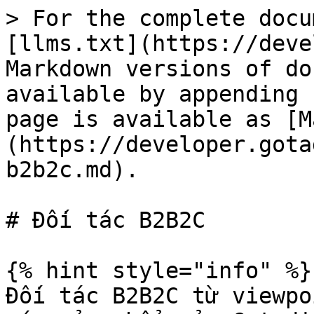
> For the complete docu
[llms.txt](https://deve
Markdown versions of do
available by appending 
page is available as [M
(https://developer.gota
b2b2c.md).

# Đối tác B2B2C

{% hint style="info" %}

Đối tác B2B2C từ viewpo