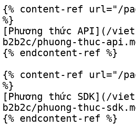
{% content-ref url="/pa
%}

[Phương thức API](/viet
b2b2c/phuong-thuc-api.md
{% endcontent-ref %}

{% content-ref url="/pa
%}

[Phương thức SDK](/viet
b2b2c/phuong-thuc-sdk.md