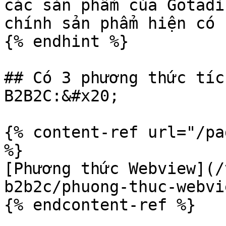
các sản phẩm của Gotadi
chính sản phẩm hiện có 
{% endhint %}

## Có 3 phương thức tíc
B2B2C:&#x20;

{% content-ref url="/pa
%}

[Phương thức Webview](/
b2b2c/phuong-thuc-webvi
{% endcontent-ref %}
